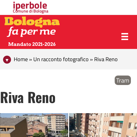
iperbole
Comune di Bologna
Home » Un racconto fotografico » Riva Reno
Tram
Riva Reno