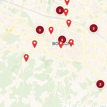
2
3
3
4
2