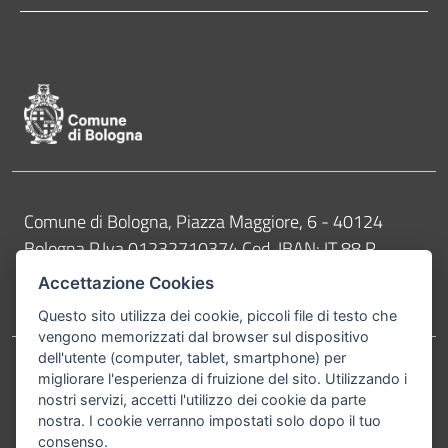
Pié di pagina di Comune di Bologna
Contatti
Comune di Bologna, Piazza Maggiore, 6 - 40124
Bologna P.Iva 01232710374 Cod. IBAN: IT 88 R
02008 02435 000020067156
Accettazione Cookies
Telefono:
051203040
Questo sito utilizza dei cookie, piccoli file di testo che
vengono memorizzati dal browser sul dispositivo
dell'utente (computer, tablet, smartphone) per
migliorare l'esperienza di fruizione del sito. Utilizzando i
Accessibilità
Carta dei valori
nostri servizi, accetti l'utilizzo dei cookie da parte
Informativa sul trattamento dei dati personali
Note legali
nostra. I cookie verranno impostati solo dopo il tuo
consenso.