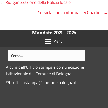
a
h
e
o
Posts
← Riorganizzazione della Polizia locale
c
a
l
p
Verso la nuova riforma dei Quartieri →
e
t
e
y
navigation
b
s
g
L
o
A
r
i
o
p
a
n
Mandato 2021 - 2026
k
p
m
k
Menu
A cura dell'Ufficio stampa e comunicazione
istituzionale del Comune di Bologna
ufficiostampa@comune.bologna.it
Pié di pagina di Comune di Bologna