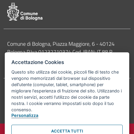
Contatti
Comune di Bologna, Piazza Maggiore, 6 - 40124
Bologna P.Iva 01232710374 Cod. IBAN: IT 88 R
02008 02435 000020067156
Accettazione Cookies
Telefono:
051203040
Questo sito utilizza dei cookie, piccoli file di testo che
vengono memorizzati dal browser sul dispositivo
dell'utente (computer, tablet, smartphone) per
migliorare l'esperienza di fruizione del sito. Utilizzando i
Accessibilità
Carta dei valori
nostri servizi, accetti l'utilizzo dei cookie da parte
Informativa sul trattamento dei dati personali
Note legali
nostra. I cookie verranno impostati solo dopo il tuo
consenso.
© Comune di Bologna 2026. Tutti i diritti riservati.
Personalizza
ACCETTA TUTTI