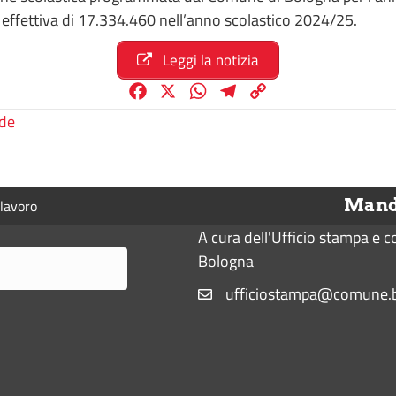
a effettiva di 17.334.460 nell’anno scolastico 2024/25.
Leggi la notizia
F
X
W
T
C
a
h
e
o
ade
c
a
l
p
e
t
e
y
b
s
g
L
Manda
lavoro
o
A
r
i
o
p
a
n
A cura dell'Ufficio stampa e 
k
p
m
k
Bologna
ufficiostampa@comune.b