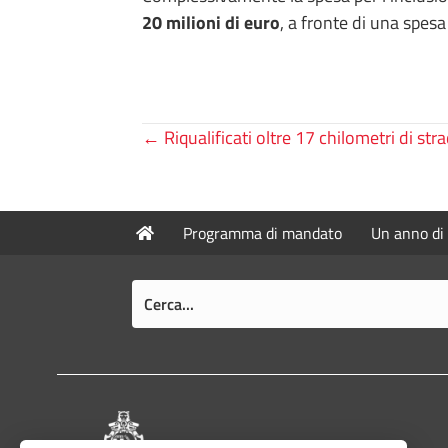
20 milioni di euro
, a fronte di una spes
Posts
← Riqualificati oltre 17 chilometri di str
navigation
Programma di mandato
Un anno di 
Pié di pagina di Comune di Bologna