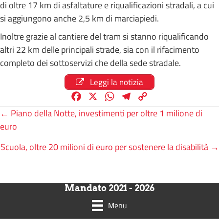
di oltre 17 km di asfaltature e riqualificazioni stradali, a cui
si aggiungono anche 2,5 km di marciapiedi.
Inoltre grazie al cantiere del tram si stanno riqualificando
altri 22 km delle principali strade, sia con il rifacimento
completo dei sottoservizi che della sede stradale.
Leggi la notizia
F
X
W
T
C
a
h
e
o
Posts
← Piano della Notte, investimenti per oltre 1 milione di
c
a
l
p
euro
e
t
e
y
navigation
Scuola, oltre 20 milioni di euro per sostenere la disabilità →
b
s
g
L
o
A
r
i
o
p
a
n
k
p
m
k
Mandato 2021 - 2026
Menu