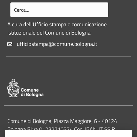
A cura dell'Ufficio stampa e comunicazione
istituzionale del Comune di Bologna
ufficiostampa@comune.bologna.it
Pié di pagina di Comune di Bologna
Contatti
Comune di Bologna, Piazza Maggiore, 6 - 40124
Bologna P.Iva 01232710374 Cod. IBAN: IT 88 R