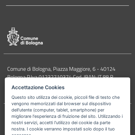
Pié di pagina di Comune di Bologna
Contatti
Comune di Bologna, Piazza Maggiore, 6 - 40124
Bologna P.Iva 01232710374 Cod. IBAN: IT 88 R
02008 02435 000020067156
Accettazione Cookies
Telefono:
051203040
Questo sito utilizza dei cookie, piccoli file di testo che
vengono memorizzati dal browser sul dispositivo
dell'utente (computer, tablet, smartphone) per
migliorare l'esperienza di fruizione del sito. Utilizzando i
Accessibilità
Carta dei valori
nostri servizi, accetti l'utilizzo dei cookie da parte
Informativa sul trattamento dei dati personali
Note legali
nostra. I cookie verranno impostati solo dopo il tuo