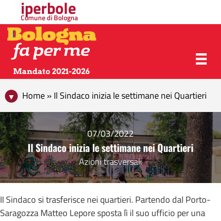
iperbole
Comune di Bologna
Home » Il Sindaco inizia le settimane nei Quartieri
07/03/2022
Il Sindaco inizia le settimane nei Quartieri
Azioni trasversali
II Sindaco si trasferisce nei quartieri. Partendo dal Porto-
Saragozza Matteo Lepore sposta lì il suo ufficio per una