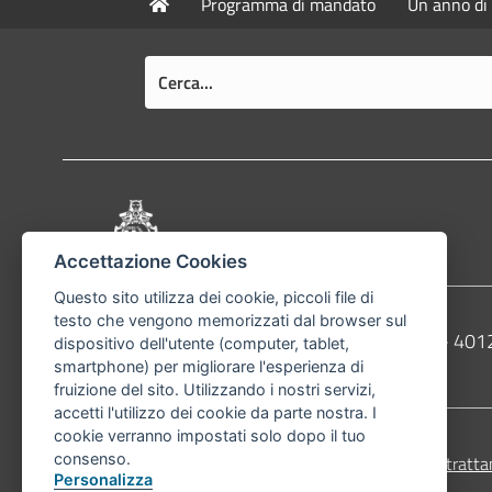
Programma di mandato
Un anno di 
Pié di pagina di Comune di Bologna
Accettazione Cookies
Questo sito utilizza dei cookie, piccoli file di
testo che vengono memorizzati dal browser sul
Contatti
Comune di Bologna, Piazza Maggiore, 6 - 4
dispositivo dell'utente (computer, tablet,
smartphone) per migliorare l'esperienza di
Telefono:
051203040
fruizione del sito. Utilizzando i nostri servizi,
accetti l'utilizzo dei cookie da parte nostra. I
cookie verranno impostati solo dopo il tuo
consenso.
Accessibilità
Carta dei valori
Informativa sul tratta
Personalizza