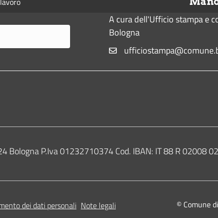
Manda
lavoro
o
A
r
i
o
p
a
n
A cura dell'Ufficio stampa e 
k
p
m
k
Bologna
ufficiostampa@comune.b
0124 Bologna P.Iva 01232710374 Cod. IBAN: IT 88 R 02008
© Comune di B
mento dei dati personali
Note legali