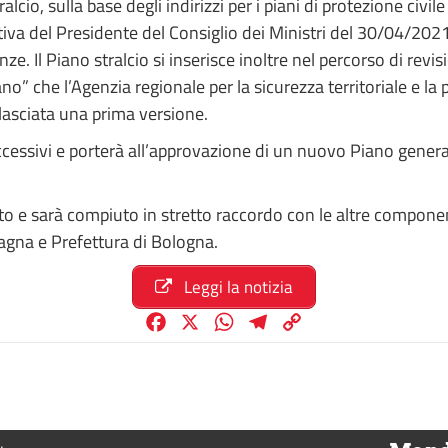
alcio, sulla base degli indirizzi per i piani di protezione ci
ttiva del Presidente del Consiglio dei Ministri del 30/04/202
ze. Il Piano stralcio si inserisce inoltre nel percorso di rev
no” che l’Agenzia regionale per la sicurezza territoriale e la
lasciata una prima versione.
essivi e porterà all’approvazione di un nuovo Piano generale
to e sarà compiuto in stretto raccordo con le altre component
agna e Prefettura di Bologna.
Leggi la notizia
F
X
W
T
C
a
h
e
o
c
a
l
p
e
t
e
y
b
s
g
L