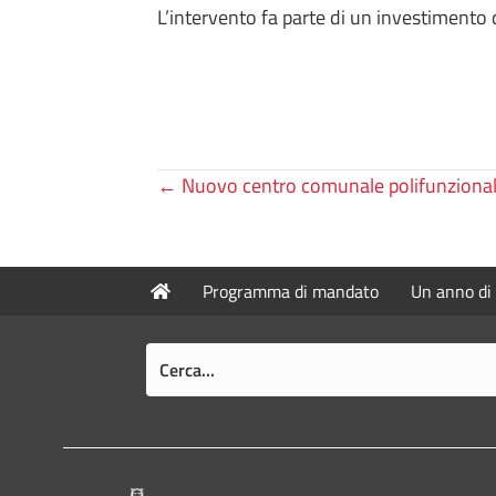
L’intervento fa parte di un investimento 
Posts
← Nuovo centro comunale polifunzional
navigation
Programma di mandato
Un anno di 
Pié di pagina di Comune di Bologna