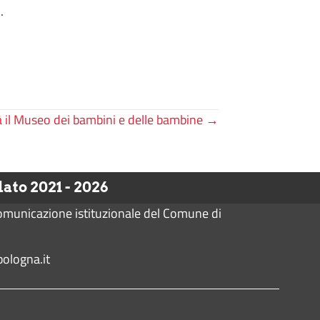
.
rà il Museo dei bambini e delle bambine →
to 2021 - 2026
comunicazione istituzionale del Comune di
ologna.it