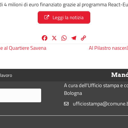
di 4 milioni di euro finanziato grazie al programma React-Eu
Leggi la notizia
F
X
W
T
C
a
h
e
o
e al Quartiere Savena
Al Pilastro nasce
c
a
l
p
e
t
e
y
b
s
g
L
Manda
lavoro
o
A
r
i
o
p
a
n
A cura dell'Ufficio stampa e 
k
p
m
k
Bologna
ufficiostampa@comune.b