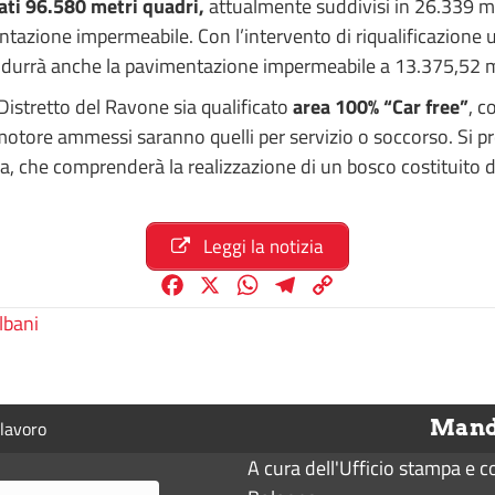
ati 96.580 metri quadri,
attualmente suddivisi in 26.339 mq
azione impermeabile. Con l’intervento di riqualificazione ur
 ridurrà anche la pavimentazione impermeabile a 13.375,52 
Distretto del Ravone sia qualificato
area 100% “Car free”
, c
motore ammessi saranno quelli per servizio o soccorso. Si pr
za, che comprenderà la realizzazione di un bosco costituito da
Leggi la notizia
F
X
W
T
C
a
h
e
o
lbani
c
a
l
p
e
t
e
y
b
s
g
L
Manda
lavoro
o
A
r
i
o
p
a
n
A cura dell'Ufficio stampa e 
k
p
m
k