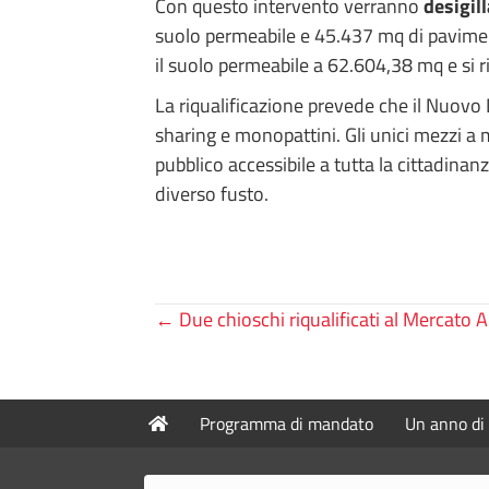
Con questo intervento verranno
desigill
suolo permeabile e 45.437 mq di paviment
il suolo permeabile a 62.604,38 mq e si
La riqualificazione prevede che il Nuovo 
sharing e monopattini. Gli unici mezzi a 
pubblico accessibile a tutta la cittadinan
diverso fusto.
Posts
← Due chioschi riqualificati al Mercato A
navigation
Programma di mandato
Un anno di 