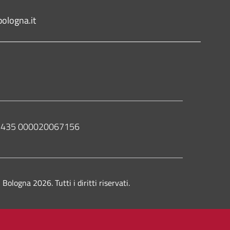
ologna.it
 02435 000020067156
ologna 2026. Tutti i diritti riservati.