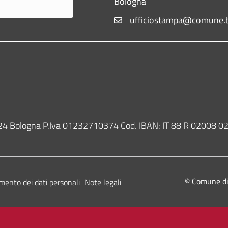
Bologna
ufficiostampa@comune.b
0124 Bologna P.Iva 01232710374 Cod. IBAN: IT 88 R 02008
© Comune di B
mento dei dati personali
Note legali