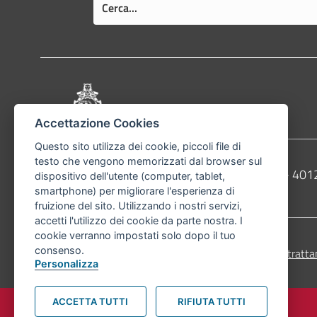
Pié di pagina di Comune di Bologna
Accettazione Cookies
Questo sito utilizza dei cookie, piccoli file di
testo che vengono memorizzati dal browser sul
Contatti
Comune di Bologna, Piazza Maggiore, 6 - 4
dispositivo dell'utente (computer, tablet,
smartphone) per migliorare l'esperienza di
Telefono:
051203040
fruizione del sito. Utilizzando i nostri servizi,
accetti l'utilizzo dei cookie da parte nostra. I
cookie verranno impostati solo dopo il tuo
consenso.
Accessibilità
Carta dei valori
Informativa sul tratta
Personalizza
ACCETTA TUTTI
RIFIUTA TUTTI