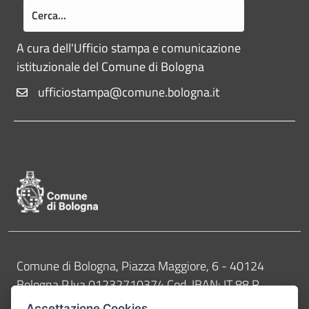
A cura dell'Ufficio stampa e comunicazione
istituzionale del Comune di Bologna
ufficiostampa@comune.bologna.it
Pié di pagina di Comune di Bologna
Contatti
Comune di Bologna, Piazza Maggiore, 6 - 40124
Bologna P.Iva 01232710374 Cod. IBAN: IT 88 R
02008 02435 000020067156
Accettazione Cookies