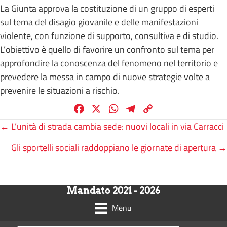
La Giunta approva la costituzione di un gruppo di esperti
sul tema del disagio giovanile e delle manifestazioni
violente, con funzione di supporto, consultiva e di studio.
L’obiettivo è quello di favorire un confronto sul tema per
approfondire la conoscenza del fenomeno nel territorio e
prevedere la messa in campo di nuove strategie volte a
prevenire le situazioni a rischio.
F
X
W
T
C
a
h
e
o
Posts
← L’unità di strada cambia sede: nuovi locali in via Carracci
c
a
l
p
Gli sportelli sociali raddoppiano le giornate di apertura →
e
t
e
y
navigation
b
s
g
L
o
A
r
i
o
p
a
n
Mandato 2021 - 2026
k
p
m
k
Menu