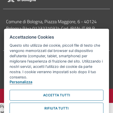
Contatti
Comune di Bologna, Piazza Maggiore, 6 - 40124
Bologna P.Iva 01232710374 Cod. IBAN: IT 88 R
02008 02435 000020067156
Accettazione Cookies
Telefono:
051203040
Questo sito utilizza dei cookie, piccoli file di testo che
vengono memorizzati dal browser sul dispositivo
dell'utente (computer, tablet, smartphone) per
migliorare l'esperienza di fruizione del sito. Utilizzando i
Accessibilità
Carta dei valori
nostri servizi, accetti l'utilizzo dei cookie da parte
Informativa sul trattamento dei dati personali
Note legali
nostra. I cookie verranno impostati solo dopo il tuo
consenso.
© Comune di Bologna 2026. Tutti i diritti riservati.
Personalizza
ACCETTA TUTTI
Per attivare il supporto per lo screen reader, premi
RIFIUTA TUTTI