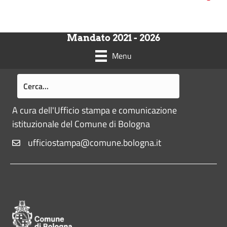
navigation
b
s
g
L
o
A
r
i
o
p
a
n
Mandato 2021 - 2026
k
p
m
k
Menu
A cura dell'Ufficio stampa e comunicazione
istituzionale del Comune di Bologna
ufficiostampa@comune.bologna.it
Pié di pagina di Comune di Bologna