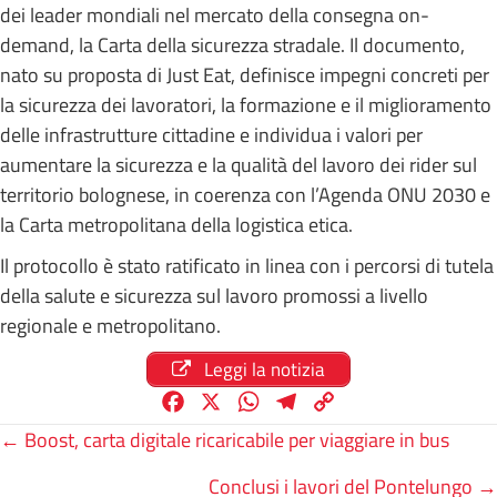
dei leader mondiali nel mercato della consegna on-
demand, la Carta della sicurezza stradale. Il documento,
nato su proposta di Just Eat, definisce impegni concreti per
la sicurezza dei lavoratori, la formazione e il miglioramento
delle infrastrutture cittadine e individua i valori per
aumentare la sicurezza e la qualità del lavoro dei rider sul
territorio bolognese, in coerenza con l’Agenda ONU 2030 e
la Carta metropolitana della logistica etica.
Il protocollo è stato ratificato in linea con i percorsi di tutela
della salute e sicurezza sul lavoro promossi a livello
regionale e metropolitano.
Leggi la notizia
F
X
W
T
C
a
h
e
o
Posts
← Boost, carta digitale ricaricabile per viaggiare in bus
c
a
l
p
Conclusi i lavori del Pontelungo →
e
t
e
y