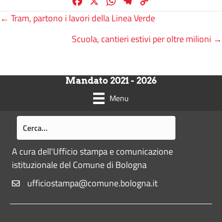
F
X
W
T
C
a
h
e
o
Posts
← Tram, partono i lavori della Linea Verde
c
a
l
p
Scuola, cantieri estivi per oltre milioni →
e
t
e
y
navigation
b
s
g
L
o
A
r
i
o
p
a
n
Mandato 2021 - 2026
k
p
m
k
Menu
A cura dell'Ufficio stampa e comunicazione
istituzionale del Comune di Bologna
ufficiostampa@comune.bologna.it
Pié di pagina di Comune di Bologna