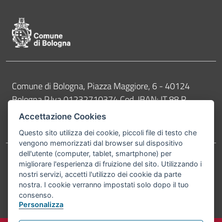
Contatti
Comune di Bologna, Piazza Maggiore, 6 - 40124
Bologna P.Iva 01232710374 Cod. IBAN: IT 88 R
02008 02435 000020067156
Accettazione Cookies
Telefono:
051203040
Questo sito utilizza dei cookie, piccoli file di testo che
vengono memorizzati dal browser sul dispositivo
dell'utente (computer, tablet, smartphone) per
migliorare l'esperienza di fruizione del sito. Utilizzando i
Accessibilità
Carta dei valori
nostri servizi, accetti l'utilizzo dei cookie da parte
Informativa sul trattamento dei dati personali
Note legali
nostra. I cookie verranno impostati solo dopo il tuo
consenso.
© Comune di Bologna 2026. Tutti i diritti riservati.
Personalizza