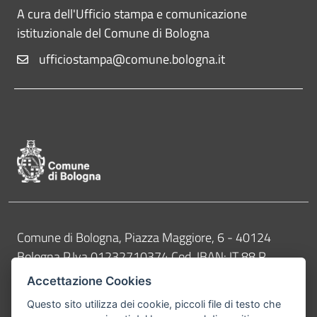
A cura dell'Ufficio stampa e comunicazione
istituzionale del Comune di Bologna
ufficiostampa@comune.bologna.it
Pié di pagina di Comune di Bologna
Contatti
Comune di Bologna, Piazza Maggiore, 6 - 40124
Bologna P.Iva 01232710374 Cod. IBAN: IT 88 R
02008 02435 000020067156
Accettazione Cookies
Telefono:
051203040
Questo sito utilizza dei cookie, piccoli file di testo che