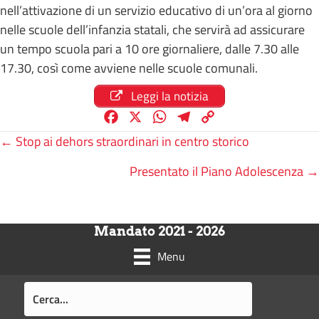
nell’attivazione di un servizio educativo di un’ora al giorno
nelle scuole dell’infanzia statali, che servirà ad assicurare
un tempo scuola pari a 10 ore giornaliere, dalle 7.30 alle
17.30, così come avviene nelle scuole comunali.
Leggi la notizia
F
X
W
T
C
a
h
e
o
Posts
← Stop ai dehors straordinari in centro storico
c
a
l
p
Presentato il Piano Adolescenza →
e
t
e
y
navigation
b
s
g
L
o
A
r
i
o
p
a
n
Mandato 2021 - 2026
k
p
m
k
Menu